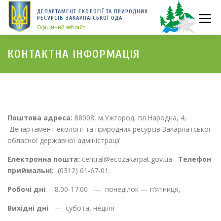
Перейти
ДЕПАРТАМЕНТ ЕКОЛОГІЇ ТА ПРИРОДНИХ
до
Меню
РЕСУРСІВ ЗАКАРПАТСЬКОЇ ОДА
вмісту
Офіційний веб-сайт
КОНТАКТНА ІНФОРМАЦІЯ
ГОЛОВНА
НОВИНИ
ГРОМАДСЬКОСТІ
COVID-19
ГІД З ДЕРЖАВНИХ ПОСЛУГ
Поштова адреса:
88008, м.Ужгород, пл.Народна, 4,
Департамент екології та природних ресурсів Закарпатської
обласної державної адміністрації
Електронна пошта:
central@ecozakarpat.gov.ua
Телефон
приймальні:
(0312) 61-67-01.
Робочі дні
: 8.00-17.00 — понеділок — п’ятниця,
Вихідні дні
— субота, неділя