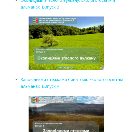
Околицями згаслого вулкану. Еколого-освітній
альманах. Випуск 3
Заповідними стежками Синаторії. Еколого-освітній
альманах. Випуск 4