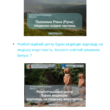
Реабілітаційний центр бурих ведмедів: відповідь на
людську жорстокість. Еколого-освітній альманах.
Випуск 7