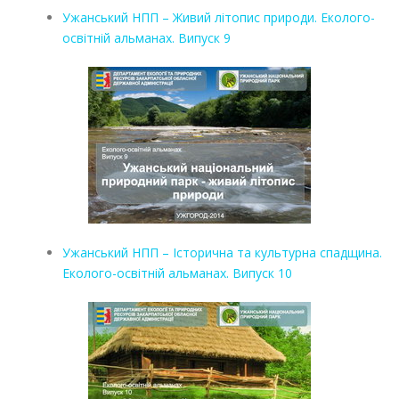
Ужанський НПП – Живий літопис природи. Еколого-
освітній альманах. Випуск 9
Ужанський НПП – Історична та культурна спадщина.
Еколого-освітній альманах. Випуск 10