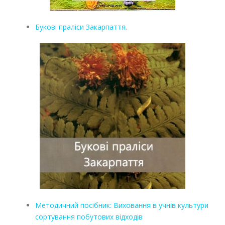
Букові праліси Закарпаття.
Методичний посібник: Виховання в учнів культури
сортування побутових відходів